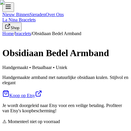
Nieuw Binnen
Sieraden
Over Ons
La Nina Bracelets
Shop
Home
/
bracelets
/
Obsidiaan Bedel Armband
Obsidiaan Bedel Armband
Handgemaakt • Betaalbaar • Uniek
Handgemaakte armband met natuurlijke obsidiaan kralen. Stijlvol en
elegant
Koop op Etsy
Je wordt doorgeleid naar Etsy voor een veilige betaling. Profiteer
van Etsy's koopbescherming!
⚠️ Momenteel niet op voorraad