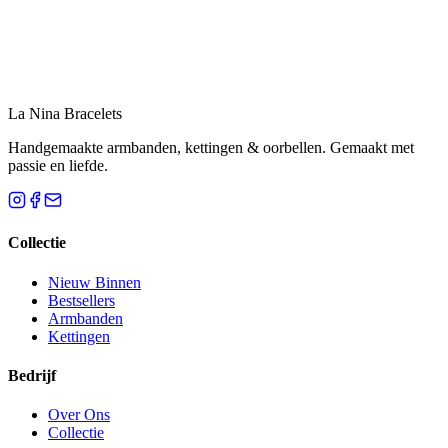
Etsy
Blauwe Edelsteen Armband
Betaalbare elegantie
La Nina Bracelets
Etsy
Handgemaakte armbanden, kettingen & oorbellen. Gemaakt met
passie en liefde.
Collectie
Nieuw Binnen
Bestsellers
Armbanden
Kettingen
Bedrijf
Over Ons
Collectie